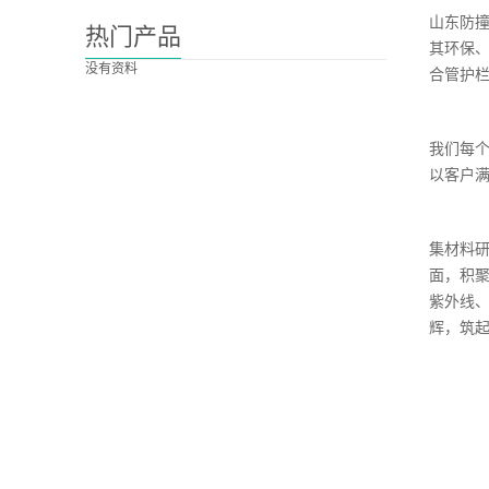
山东防
热门产品
其环保
没有资料
合管护
我们每
以客户
集材料研
面，积
紫外线
辉，筑