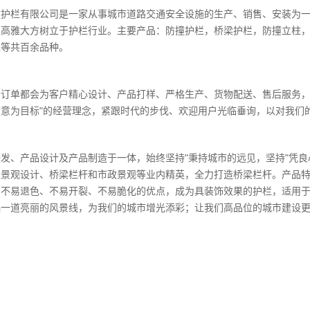
撞护栏有限公司是一家从事城市道路交通安全设施的生产、销售、安装为
、高雅大方树立于护栏行业。主要产品：防撞护栏，桥梁护栏，防撞立柱
栏等共百余品种。
个订单都会为客户精心设计、产品打样、严格生产、货物配送、售后服务，
满意为目标"的经营理念，紧跟时代的步伐、欢迎用户光临垂询，以对我们
发、产品设计及产品制造于一体，始终坚持"秉持城市的远见，坚持"凭良
聚景观设计、桥梁栏杆和市政景观等业内精英，全力打造桥梁栏杆。产品
、不易退色、不
易
开裂、不
易
脆化的优点，成为具装饰效果的护栏，适用
起一道亮丽的风景线，为我们的城市增光添彩；让我们高品位的城市建设