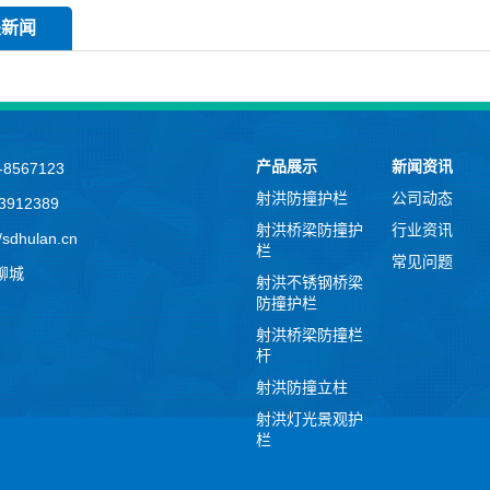
关新闻
产品展示
新闻资讯
8567123
射洪防撞护栏
公司动态
912389
射洪桥梁防撞护
行业资讯
sdhulan.cn
栏
常见问题
聊城
射洪不锈钢桥梁
防撞护栏
射洪桥梁防撞栏
杆
射洪防撞立柱
射洪灯光景观护
栏