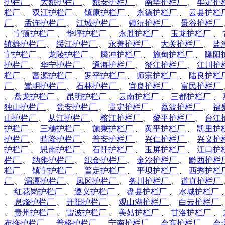
护栏厂
、
大姚护栏厂
、
姚安护栏厂
、
南华护栏厂
、
牟定护
栏厂
、
双江护栏厂
、
镇康护栏厂
、
永德护栏厂
、
云县护栏
厂
、
孟连护栏厂
、
江城护栏厂
、
镇沅护栏厂
、
景谷护栏厂
、
宁蒗护栏厂
、
华坪护栏厂
、
永胜护栏厂
、
玉龙护栏厂
、
镇雄护栏厂
、
绥江护栏厂
、
永善护栏厂
、
大关护栏厂
、
盐
宁护栏厂
、
龙陵护栏厂
、
腾冲护栏厂
、
施甸护栏厂
、
隆阳
护栏厂
、
华宁护栏厂
、
通海护栏厂
、
澄江护栏厂
、
江川护
栏厂
、
富源护栏厂
、
罗平护栏厂
、
师宗护栏厂
、
陆良护栏
厂
、
嵩明护栏厂
、
石林护栏厂
、
宜良护栏厂
、
富民护栏厂
、
盘龙护栏厂
、
昆明护栏厂
、
云南护栏厂
、
三都护栏厂
、
独山护栏厂
、
瓮安护栏厂
、
贵定护栏厂
、
荔波护栏厂
、
福
山护栏厂
、
从江护栏厂
、
榕江护栏厂
、
黎平护栏厂
、
台江
护栏厂
、
三穗护栏厂
、
施秉护栏厂
、
黄平护栏厂
、
凯里护
护栏厂
、
晴隆护栏厂
、
普安护栏厂
、
兴仁护栏厂
、
兴义护
护栏厂
、
思南护栏厂
、
石阡护栏厂
、
玉屏护栏厂
、
江口护
栏厂
、
纳雍护栏厂
、
织金护栏厂
、
金沙护栏厂
、
黔西护栏
栏厂
、
镇宁护栏厂
、
普定护栏厂
、
平坝护栏厂
、
西秀护栏
厂
、
湄潭护栏厂
、
凤冈护栏厂
、
务川护栏厂
、
道真护栏厂
、
红花岗护栏厂
、
遵义护栏厂
、
盘县护栏厂
、
水城护栏厂
、
息烽护栏厂
、
开阳护栏厂
、
观山湖护栏厂
、
白云护栏厂
、
贵州护栏厂
、
雷波护栏厂
、
美姑护栏厂
、
甘洛护栏厂
、
布拖护栏厂
、
普格护栏厂
、
宁南护栏厂
、
会东护栏厂
、
会